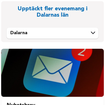
Upptäckt fler evenemang i
Dalarnas län
Dalarna
Avesta
Mora
Borlänge
Orsa
Falun
Rättvik
Gagnef
Smedjebacken
Hedemora
Säter
Leksand
Vansbro
Ludvika
Älvdalen
Malung-Sälen