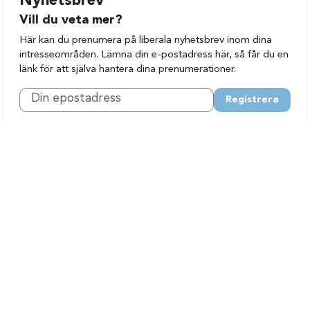
Nyhetsbrev
Vill du veta mer?
Här kan du prenumera på liberala nyhetsbrev inom dina
intresseområden. Lämna din e-postadress här, så får du en
länk för att själva hantera dina prenumerationer.
Registrera
Vår politik
Nyheter
Politik A-Ö
Vår politik på lätt svenska
Våra politiker
Hitta person